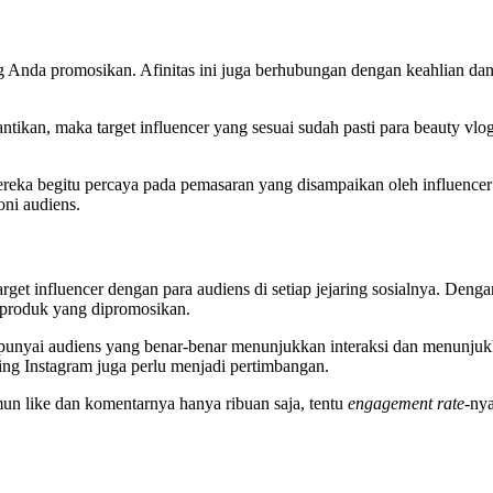
g Anda promosikan. Afinitas ini juga berhubungan dengan keahlian dan 
ikan, maka target influencer yang sesuai sudah pasti para beauty vlo
eka begitu percaya pada pemasaran yang disampaikan oleh influencer 
oni audiens.
rget influencer dengan para audiens di setiap jejaring sosialnya. Deng
ap produk yang dipromosikan.
yai audiens yang benar-benar menunjukkan interaksi dan menunjukkan
eting Instagram juga perlu menjadi pertimbangan.
mun like dan komentarnya hanya ribuan saja, tentu
engagement rate-
nya