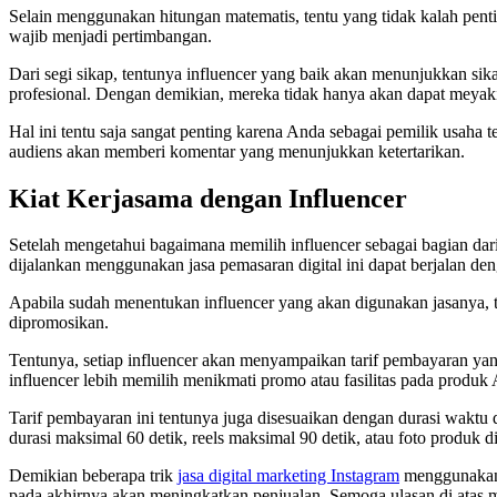
Selain menggunakan hitungan matematis, tentu yang tidak kalah penting
wajib menjadi pertimbangan.
Dari segi sikap, tentunya influencer yang baik akan menunjukkan s
profesional. Dengan demikian, mereka tidak hanya akan dapat meyak
Hal ini tentu saja sangat penting karena Anda sebagai pemilik usaha
audiens akan memberi komentar yang menunjukkan ketertarikan.
Kiat Kerjasama dengan Influencer
Setelah mengetahui bagaimana memilih influencer sebagai bagian dari
dijalankan menggunakan jasa pemasaran digital ini dapat berjalan de
Apabila sudah menentukan influencer yang akan digunakan jasanya, 
dipromosikan.
Tentunya, setiap influencer akan menyampaikan tarif pembayaran ya
influencer lebih memilih menikmati promo atau fasilitas pada produ
Tarif pembayaran ini tentunya juga disesuaikan dengan durasi waktu d
durasi maksimal 60 detik, reels maksimal 90 detik, atau foto produk d
Demikian beberapa trik
jasa digital marketing Instagram
menggunakan i
pada akhirnya akan meningkatkan penjualan. Semoga ulasan di atas