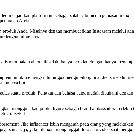
o menjadikan platform ini sebagai salah satu media pemasaran digita
penjualan Anda.
dan produk Anda. Misalnya dengan membuat iklan Instagram melalui gam
i dengan influencer.
snis merupakan alternatif selain hanya beriklan dengan hanya menampi
mpuan untuk memengaruhi hingga mengubah opini audiens melalui medi
anan tersebut.
gulas suatu produk. Penggunaan bahasa yang mudah dipahami dengan 
andingkan menggunakan public figure sebagai brand ambassador. Terlebi
oduk tersebut.
endorsement. Jika influencer lebih mengarah pada orang yang melakuka
 ini juga sama saja, yakni dengan mengunggah foto atau video saat m