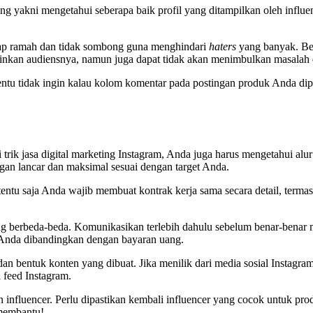
 yakni mengetahui seberapa baik profil yang ditampilkan oleh influence
ikap ramah dan tidak sombong guna menghindari
haters
yang banyak. Beg
inkan audiensnya, namun juga dapat tidak akan menimbulkan masalah 
 tentu tidak ingin kalau kolom komentar pada postingan produk Anda di
 trik jasa digital marketing Instagram, Anda juga harus mengetahui alu
ngan lancar dan maksimal sesuai dengan target Anda.
tentu saja Anda wajib membuat kontrak kerja sama secara detail, term
ng berbeda-beda. Komunikasikan terlebih dahulu sebelum benar-benar 
k Anda dibandingkan dengan bayaran uang.
an bentuk konten yang dibuat. Jika menilik dari media sosial Instagra
i feed Instagram.
nfluencer. Perlu dipastikan kembali influencer yang cocok untuk pro
 membantu!