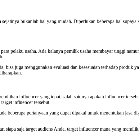
am sejatinya bukanlah hal yang mudah. Diperlukan beberapa hal supaya
i para pelaku usaha. Ada kalanya pemilik usaha membayar tinggi namu
h.
media, bisa juga menggunakan evaluasi dan kesesuaian terhadap produk
diharapkan.
pemilihan influencer yang tepat, salah satunya apakah influencer terse
arget influencer tersebut.
 ada beberapa pertanyaan yang dapat dipakai untuk menentukan jasa d
i siapa saja target audiens Anda, target influencer mana yang memilik